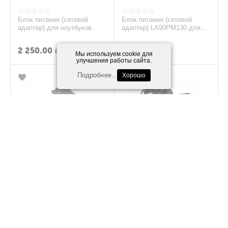
Блок питания (сетевой
Блок питания (сетевой
адаптер) для ноутбуков
адаптер) LA90PM130 для
DELL 19.5V 6.7A 130W
ноутбуков Dell 19.5V 4.62A
7.4*5.0 ORIGINAL
90W 7.4pin OR...
2 250.00
1 700.00
Р
Р
Мы используем cookie для
улучшения работы сайта.
Подробнее..
Хорошо
Блок питания (сетевой
Блок питания (сетевой
адаптер) для ноутбуков Dell
адаптер) для ноутбуков
19.5V 4.62A 7.4pin slim
DELL 19.5V 11.8A 230W
(тонкий кор...
7.4*5.0 ORIGINAL
1 650.00
2 850.00
Р
Р