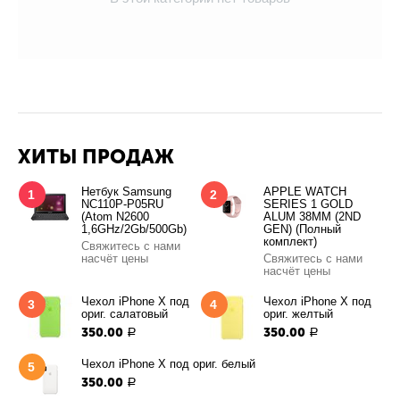
ХИТЫ ПРОДАЖ
Нетбук Samsung
APPLE WATCH
1
2
NC110P-P05RU
SERIES 1 GOLD
(Atom N2600
ALUM 38MM (2ND
1,6GHz/2Gb/500Gb)
GEN) (Полный
комплект)
Свяжитесь с нами
насчёт цены
Свяжитесь с нами
насчёт цены
Чехол iPhone X под
Чехол iPhone X под
3
4
ориг. салатовый
ориг. желтый
350.00
350.00
Р
Р
Чехол iPhone X под ориг. белый
5
350.00
Р