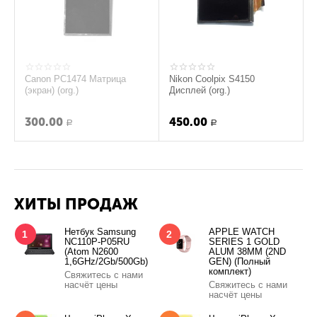
Canon PC1474 Матрица
Nikon Coolpix S4150
(экран) (org.)
Дисплей (org.)
300.00
450.00
Р
Р
ХИТЫ ПРОДАЖ
Нетбук Samsung
APPLE WATCH
1
2
NC110P-P05RU
SERIES 1 GOLD
(Atom N2600
ALUM 38MM (2ND
1,6GHz/2Gb/500Gb)
GEN) (Полный
комплект)
Свяжитесь с нами
насчёт цены
Свяжитесь с нами
насчёт цены