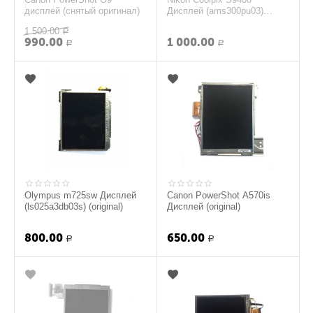
дисплей (снятый оригинал)
Дисплей (ams300pu03)
(original)
1 500.00
Р
990.00
1 000.00
Р
Р
Olympus m725sw Дисплей
Canon PowerShot A570is
(ls025a3db03s) (original)
Дисплей (original)
800.00
650.00
Р
Р