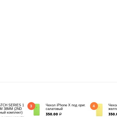
TCH SERIES 1
Чехол iPhone X под ориг.
Чехол
3
4
M 38MM (2ND
салатовый
желт
ный комплект)
350.00
350.
Р