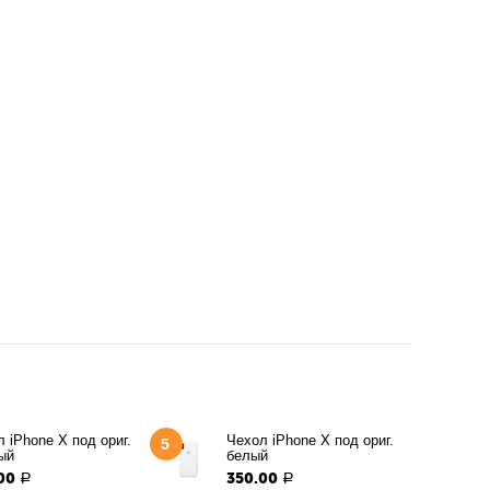
 iPhone X под ориг.
Чехол iPhone X под ориг.
5
ый
белый
00
350.00
Р
Р