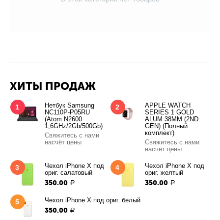
ХИТЫ ПРОДАЖ
Нетбук Samsung
APPLE WATCH
1
2
NC110P-P05RU
SERIES 1 GOLD
(Atom N2600
ALUM 38MM (2ND
1,6GHz/2Gb/500Gb)
GEN) (Полный
комплект)
Свяжитесь с нами
насчёт цены
Свяжитесь с нами
насчёт цены
Чехол iPhone X под
Чехол iPhone X под
3
4
ориг. салатовый
ориг. желтый
350.00
350.00
Р
Р
Чехол iPhone X под ориг. белый
5
350.00
Р