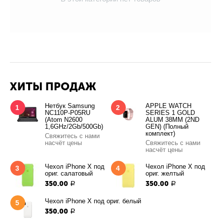
ХИТЫ ПРОДАЖ
Нетбук Samsung
APPLE WATCH
1
2
NC110P-P05RU
SERIES 1 GOLD
(Atom N2600
ALUM 38MM (2ND
1,6GHz/2Gb/500Gb)
GEN) (Полный
комплект)
Свяжитесь с нами
насчёт цены
Свяжитесь с нами
насчёт цены
Чехол iPhone X под
Чехол iPhone X под
3
4
ориг. салатовый
ориг. желтый
350.00
350.00
Р
Р
Чехол iPhone X под ориг. белый
5
350.00
Р