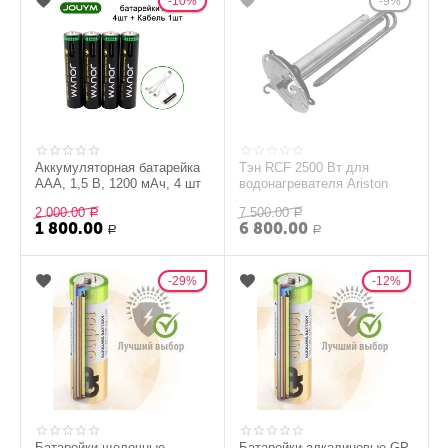
10%
9%
Аккумуляторная батарейка
Тэн RCF 2500 Вт для
AAA, 1,5 В, 1200 мАч, 4 шт
водонагревателя Ariston
2 000.00
7 500.00
Р
Р
1 800.00
6 800.00
Р
Р
29%
12%
Батарейки щелочные
Батарейки алкалиновые GP