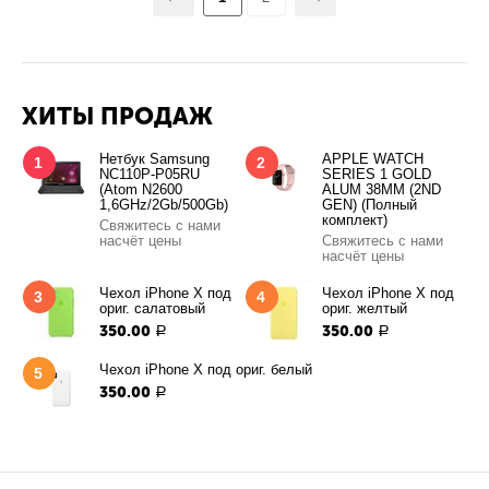
ХИТЫ ПРОДАЖ
Нетбук Samsung
APPLE WATCH
1
2
NC110P-P05RU
SERIES 1 GOLD
(Atom N2600
ALUM 38MM (2ND
1,6GHz/2Gb/500Gb)
GEN) (Полный
комплект)
Свяжитесь с нами
насчёт цены
Свяжитесь с нами
насчёт цены
Чехол iPhone X под
Чехол iPhone X под
3
4
ориг. салатовый
ориг. желтый
350.00
350.00
Р
Р
Чехол iPhone X под ориг. белый
5
350.00
Р