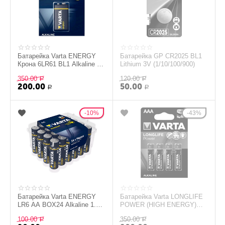
Батарейка Varta ENERGY
Батарейка GP CR2025 BL1
Крона 6LR61 BL1 Alkaline 9V
Lithium 3V (1/10/100/900)
(4122)
350.00
120.00
Р
Р
200.00
50.00
Р
Р
10%
43%
Батарейка Varta ENERGY
Батарейка Varta LONGLIFE
LR6 AA BOX24 Alkaline 1.5V
POWER (HIGH ENERGY)
(4106) (за 1шт)
LR03 AAA BL4 Alkaline 1.5V
100.00
350.00
Р
(4903)
Р