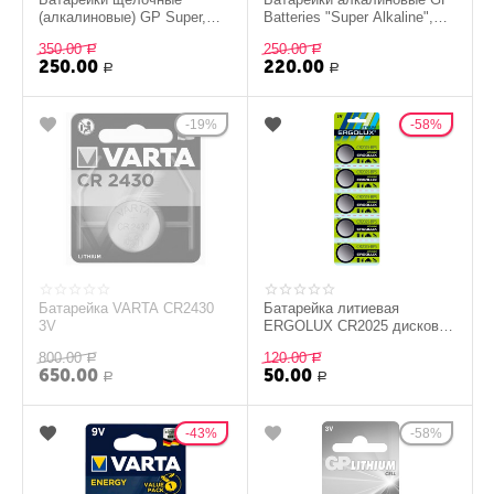
(алкалиновые) GP Super,
Batteries "Super Alkaline",
тип AA, 1.5V, (Пальчиковые)
тип ААА, (Мизинчиковая) 4
350.00
250.00
4 шт.
Р
шт.
Р
250.00
220.00
Р
Р
19%
58%
Батарейка VARTA CR2430
Батарейка литиевая
3V
ERGOLUX CR2025 дисковая
3В (1шт)
800.00
120.00
Р
Р
650.00
50.00
Р
Р
43%
58%