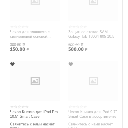
Чехол для планшета с
Защитное стекло SAM
силиконовой основой
Galaxy Tab T800/T805 10.5
универсальный 8
300.00
600.00
коричневый
Р
Р
150.00
500.00
Р
Р
Чехол Книжка для iPad Pro
Чехол Книжка для iPad 9.7"
10.5" Smart Case
Smart Case в ассортименте
Свяжитесь с нами насчёт
Свяжитесь с нами насчёт