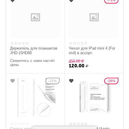
73%
Держатель для планшетов
Чехол для iPad mini 4 (For
JHD-15HD88
im4) в ассорт.
Свяжитесь с нами насчёт
450.00
Р
цены
120.00
Р
21%
26%
Стилус для Apple iPad P3-2
Стилус для iPad (Apple