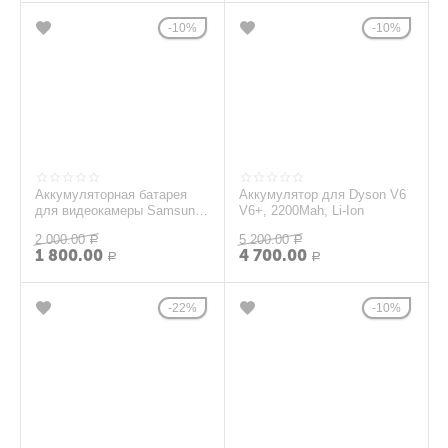
10%
10%
Аккумуляторная батарея
Аккумулятор для Dyson V6
для видеокамеры Samsung
V6+, 2200Mah, Li-Ion
SB-P180A
2 000.00
5 200.00
Р
Р
1 800.00
4 700.00
Р
Р
22%
10%