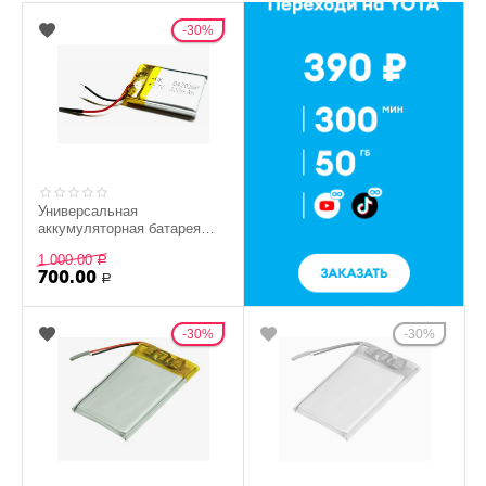
30%
Универсальная
аккумуляторная батарея
3.7V 300mAh 26x20x4мм
1 000.00
Р
700.00
Р
30%
30%