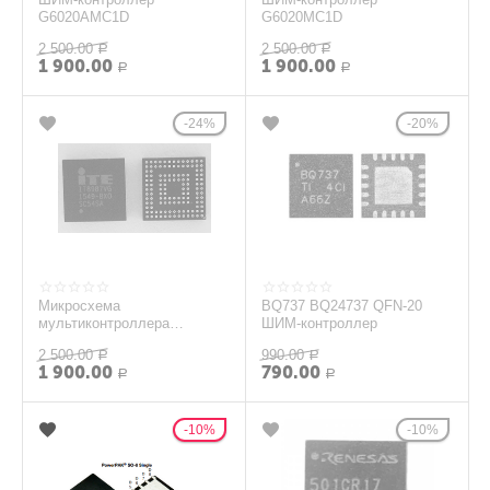
G6020AMC1D
G6020MC1D
2 500.00
2 500.00
Р
Р
1 900.00
1 900.00
Р
Р
24%
20%
Микросхема
BQ737 BQ24737 QFN-20
мультиконтроллера
ШИМ-контроллер
IT8987VG
2 500.00
990.00
Р
Р
1 900.00
790.00
Р
Р
10%
10%