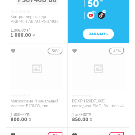
Контроллер заряда
PS8740B A0 AO PS8740B
BO B0 8740B QFN
1 800.00
Р
1 000.00
Р
56%
43%
Микросхема N канальный
DEXP H20D7100E
мосфет B20N03, тип
светодиод SMD, 3V - белый
корпуса QFN для ноутбука
1 800.00
1 500.00
RedmiBook (OEM)
Р
Р
800.00
850.00
Р
Р