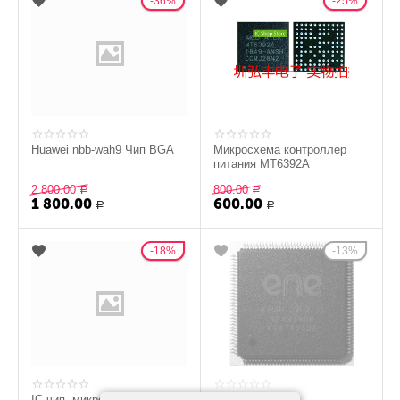
36%
25%
Huawei nbb-wah9 Чип BGA
Микросхема контроллер
питания MT6392A
2 800.00
800.00
Р
Р
1 800.00
600.00
Р
Р
18%
13%
IC-чип, микросхема
KB9028Q C