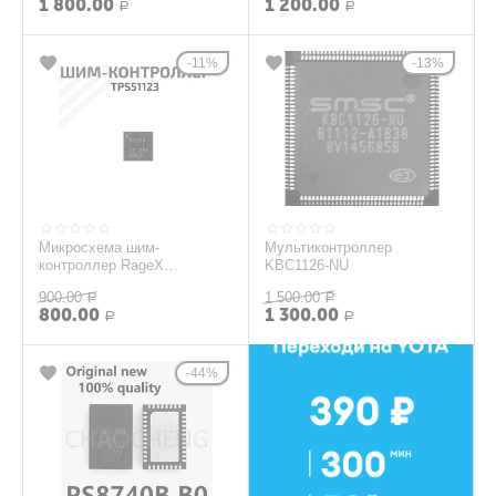
1 800.00
1 200.00
Р
Р
11%
13%
Микросхема шим-
Мультиконтроллер
контроллер RageX
KBC1126-NU
TPS51123
900.00
1 500.00
Р
Р
800.00
1 300.00
Р
Р
44%