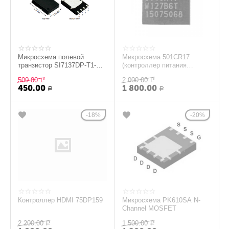
Микросхема полевой
Микросхема 501CR17
транзистор SI7137DP-T1-
(контроллер питания
GE3
MacBook A2681)
500.00
2 000.00
Р
Р
450.00
1 800.00
Р
Р
18%
20%
Контроллер HDMI 75DP159
Микросхема PK610SA N-
Channel MOSFET
2 200.00
1 500.00
Р
Р