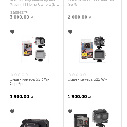
Xiaomi YI Home Camera (Б/
GS75
У) - Белый
3 500.00
Р
3 000.00
2 000.00
Р
Р
Экшн - камера S2R Wi-Fi
Экшн - камера S12 Wi-Fi
Серебро
1 900.00
1 900.00
Р
Р