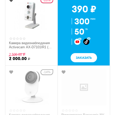
20%
Камера видеонаблюдения
Activecam AX-D7101IR1 (Б/
У) - Белый
2 500.00
Р
2 000.00
Р
14%
Камера видеонаблюдения
Ремкомплект Panasonic NV-