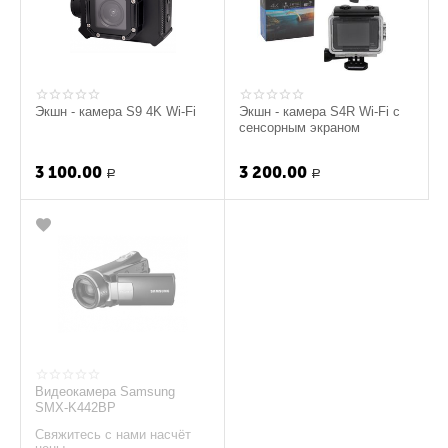
Экшн - камера S9 4K Wi-Fi
Экшн - камера S4R Wi-Fi с
сенсорным экраном
3 100.00
3 200.00
Р
Р
Видеокамера Samsung
SMX-K442BP
Свяжитесь с нами насчёт