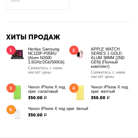
цены
ХИТЫ ПРОДАЖ
Нетбук Samsung
APPLE WATCH
1
2
NC110P-P05RU
SERIES 1 GOLD
(Atom N2600
ALUM 38MM (2ND
1,6GHz/2Gb/500Gb)
GEN) (Полный
комплект)
Свяжитесь с нами
насчёт цены
Свяжитесь с нами
насчёт цены
Чехол iPhone X под
Чехол iPhone X под
3
4
ориг. салатовый
ориг. желтый
350.00
350.00
Р
Р
Чехол iPhone X под ориг. белый
5
350.00
Р