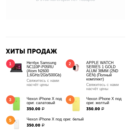
ХИТЫ ПРОДАЖ
Нетбук Samsung
APPLE WATCH
1
2
NC110P-P05RU
SERIES 1 GOLD
(Atom N2600
ALUM 38MM (2ND
1,6GHz/2Gb/500Gb)
GEN) (Полный
комплект)
Свяжитесь с нами
насчёт цены
Свяжитесь с нами
насчёт цены
Чехол iPhone X под
Чехол iPhone X под
3
4
ориг. салатовый
ориг. желтый
350.00
350.00
Р
Р
Чехол iPhone X под ориг. белый
5
350.00
Р