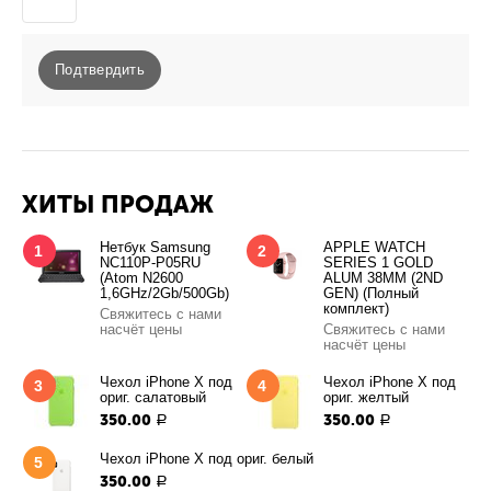
Подтвердить
ХИТЫ ПРОДАЖ
Нетбук Samsung
APPLE WATCH
1
2
NC110P-P05RU
SERIES 1 GOLD
(Atom N2600
ALUM 38MM (2ND
1,6GHz/2Gb/500Gb)
GEN) (Полный
комплект)
Свяжитесь с нами
насчёт цены
Свяжитесь с нами
насчёт цены
Чехол iPhone X под
Чехол iPhone X под
3
4
ориг. салатовый
ориг. желтый
350.00
350.00
Р
Р
Чехол iPhone X под ориг. белый
5
350.00
Р