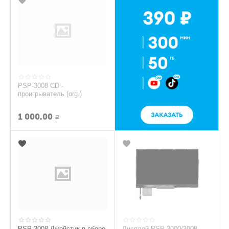
PSP-3008 CD -
проигрыватель (org.)
1 000.00
Р
PSP 3008 Джойстик в сборе
Дисплей PSP-3000/3008