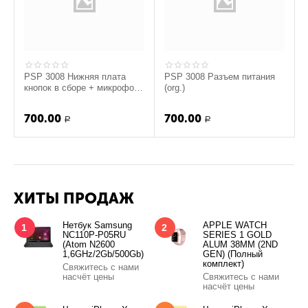
PSP 3008 Нижняя плата
PSP 3008 Разъем питания
кнопок в сборе + микрофон
(org.)
со шлейфом (org.)
700.00
700.00
Р
Р
ХИТЫ ПРОДАЖ
Нетбук Samsung
APPLE WATCH
1
2
NC110P-P05RU
SERIES 1 GOLD
(Atom N2600
ALUM 38MM (2ND
1,6GHz/2Gb/500Gb)
GEN) (Полный
комплект)
Свяжитесь с нами
насчёт цены
Свяжитесь с нами
насчёт цены