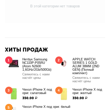
В этой категории нет товаров
ХИТЫ ПРОДАЖ
Нетбук Samsung
APPLE WATCH
1
2
NC110P-P05RU
SERIES 1 GOLD
(Atom N2600
ALUM 38MM (2ND
1,6GHz/2Gb/500Gb)
GEN) (Полный
комплект)
Свяжитесь с нами
насчёт цены
Свяжитесь с нами
насчёт цены
Чехол iPhone X под
Чехол iPhone X под
3
4
ориг. салатовый
ориг. желтый
350.00
350.00
Р
Р
Чехол iPhone X под ориг. белый
5