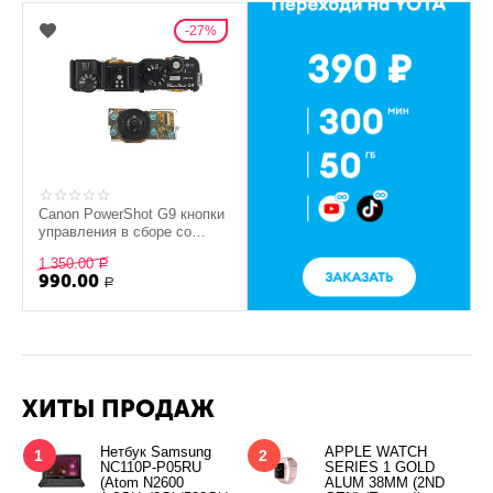
27%
Canon PowerShot G9 кнопки
управления в сборе со
шлейфами (снятый
1 350.00
оригинал)
Р
990.00
Р
ХИТЫ ПРОДАЖ
Нетбук Samsung
APPLE WATCH
1
2
NC110P-P05RU
SERIES 1 GOLD
(Atom N2600
ALUM 38MM (2ND