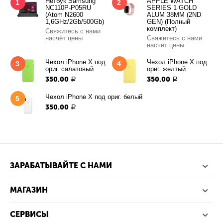
Нетбук Samsung
APPLE WATCH
1
2
NC110P-P05RU
SERIES 1 GOLD
(Atom N2600
ALUM 38MM (2ND
1,6GHz/2Gb/500Gb)
GEN) (Полный
комплект)
Свяжитесь с нами
насчёт цены
Свяжитесь с нами
насчёт цены
Чехол iPhone X под
Чехол iPhone X под
3
4
ориг. салатовый
ориг. желтый
350.00
350.00
Р
Р
Чехол iPhone X под ориг. белый
5
350.00
Р
ЗАРАБАТЫВАЙТЕ С НАМИ
МАГАЗИН
СЕРВИСЫ