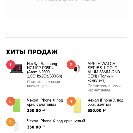
ХИТЫ ПРОДАЖ
Нетбук Samsung
APPLE WATCH
1
2
NC110P-P05RU
SERIES 1 GOLD
(Atom N2600
ALUM 38MM (2ND
1,6GHz/2Gb/500Gb)
GEN) (Полный
комплект)
Свяжитесь с нами
насчёт цены
Свяжитесь с нами
насчёт цены
Чехол iPhone X под
Чехол iPhone X под
3
4
ориг. салатовый
ориг. желтый
350.00
350.00
Р
Р
Чехол iPhone X под ориг. белый
5
350.00
Р