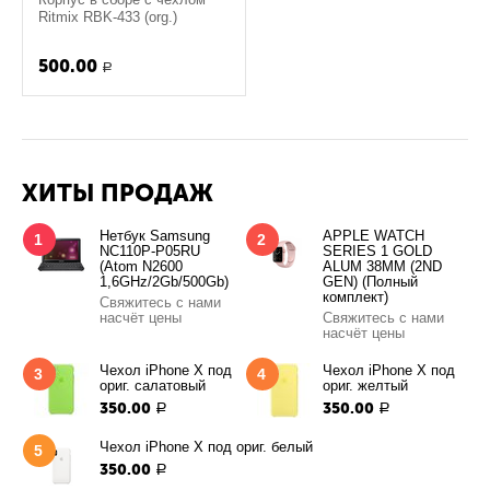
Ritmix RBK-433 (org.)
500.00
Р
ХИТЫ ПРОДАЖ
Нетбук Samsung
APPLE WATCH
1
2
NC110P-P05RU
SERIES 1 GOLD
(Atom N2600
ALUM 38MM (2ND
1,6GHz/2Gb/500Gb)
GEN) (Полный
комплект)
Свяжитесь с нами
насчёт цены
Свяжитесь с нами
насчёт цены
Чехол iPhone X под
Чехол iPhone X под
3
4
ориг. салатовый
ориг. желтый
350.00
350.00
Р
Р
Чехол iPhone X под ориг. белый
5
350.00
Р