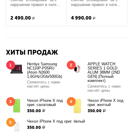
нарушение правил в чате
нарушение правил в чате
Куплю & Продам
Куплю & Продам
2 490.00
4 990.00
Р
Р
ХИТЫ ПРОДАЖ
Нетбук Samsung
APPLE WATCH
1
2
NC110P-P05RU
SERIES 1 GOLD
(Atom N2600
ALUM 38MM (2ND
1,6GHz/2Gb/500Gb)
GEN) (Полный
комплект)
Свяжитесь с нами
насчёт цены
Свяжитесь с нами
насчёт цены
Чехол iPhone X под
Чехол iPhone X под
3
4
ориг. салатовый
ориг. желтый
350.00
350.00
Р
Р
Чехол iPhone X под ориг. белый
5
350.00
Р