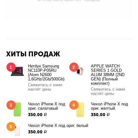
ХИТЫ ПРОДАЖ
Нетбук Samsung
APPLE WATCH
1
2
NC110P-P05RU
SERIES 1 GOLD
(Atom N2600
ALUM 38MM (2ND
1,6GHz/2Gb/500Gb)
GEN) (Полный
комплект)
Свяжитесь с нами
насчёт цены
Свяжитесь с нами
насчёт цены
Чехол iPhone X под
Чехол iPhone X под
3
4
ориг. салатовый
ориг. желтый
350.00
350.00
Р
Р
Чехол iPhone X под ориг. белый
5
350.00
Р