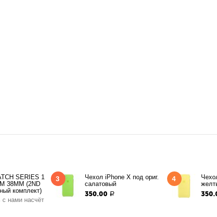
TCH SERIES 1
Чехол iPhone X под ориг.
Чехол
3
4
M 38MM (2ND
салатовый
желт
ный комплект)
350.00
350.
Р
 с нами насчёт