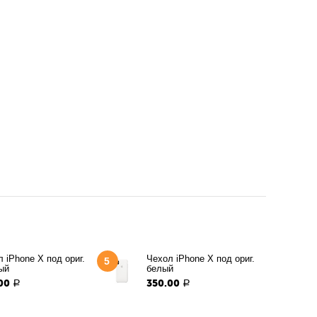
 iPhone X под ориг.
Чехол iPhone X под ориг.
5
ый
белый
00
350.00
Р
Р