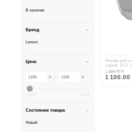
В наличии
Бренд
Lenovo
Рюкзак для но
Цена
серый, 15.6"
1 990.00
Р
1 100.00
–
Р
Р
1100
1100
Р
Р
Состояние товара
Новый