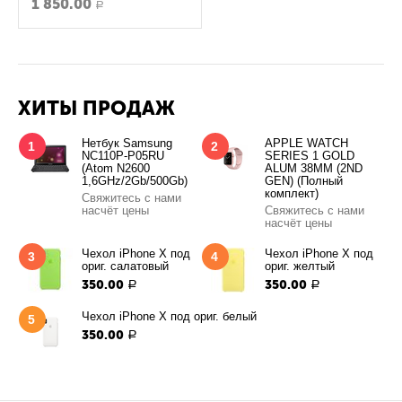
1 850.00
Р
ХИТЫ ПРОДАЖ
Нетбук Samsung
APPLE WATCH
1
2
NC110P-P05RU
SERIES 1 GOLD
(Atom N2600
ALUM 38MM (2ND
1,6GHz/2Gb/500Gb)
GEN) (Полный
комплект)
Свяжитесь с нами
насчёт цены
Свяжитесь с нами
насчёт цены
Чехол iPhone X под
Чехол iPhone X под
3
4
ориг. салатовый
ориг. желтый
350.00
350.00
Р
Р
Чехол iPhone X под ориг. белый
5
350.00
Р