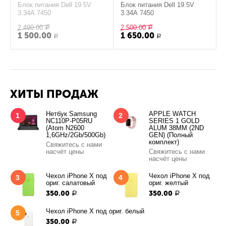
Блок питания Dell 19.5V
Блок питания Dell 19.5V
3.34A 7450
3.34A 7450
2 490.00
2 500.00
Р
Р
1 500.00
1 650.00
Р
Р
ХИТЫ ПРОДАЖ
Нетбук Samsung
APPLE WATCH
1
2
NC110P-P05RU
SERIES 1 GOLD
(Atom N2600
ALUM 38MM (2ND
1,6GHz/2Gb/500Gb)
GEN) (Полный
комплект)
Свяжитесь с нами
насчёт цены
Свяжитесь с нами
насчёт цены
Чехол iPhone X под
Чехол iPhone X под
3
4
ориг. салатовый
ориг. желтый
350.00
350.00
Р
Р
Чехол iPhone X под ориг. белый
5
350.00
Р