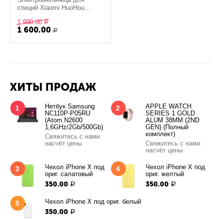
специй Xiaomi HuoHou
Electric Grinder, черная
1 990.00
Р
1 600.00
Р
ХИТЫ ПРОДАЖ
Нетбук Samsung
APPLE WATCH
1
2
NC110P-P05RU
SERIES 1 GOLD
(Atom N2600
ALUM 38MM (2ND
1,6GHz/2Gb/500Gb)
GEN) (Полный
комплект)
Свяжитесь с нами
насчёт цены
Свяжитесь с нами
насчёт цены
Чехол iPhone X под
Чехол iPhone X под
3
4
ориг. салатовый
ориг. желтый
350.00
350.00
Р
Р
Чехол iPhone X под ориг. белый
5
350.00
Р