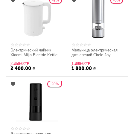
2%
5%
Электрический чайник
Мельница электрическая
Xiaomi Mijia Electric Kettle
для специй Circle Joy
1A , 1,5 л, белый
Electric Grinder (CJ-EG01),
2 450.00
1 890.00
Р
серебристая
Р
2 400.00
1 800.00
Р
Р
20%
Электромельница для