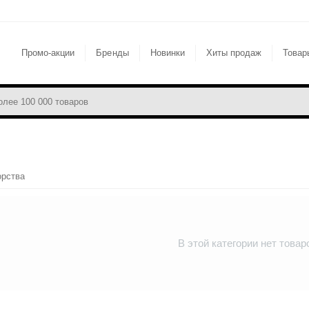
Промо-акции
Бренды
Новинки
Хиты продаж
Товар
орства
В этой категории нет товар