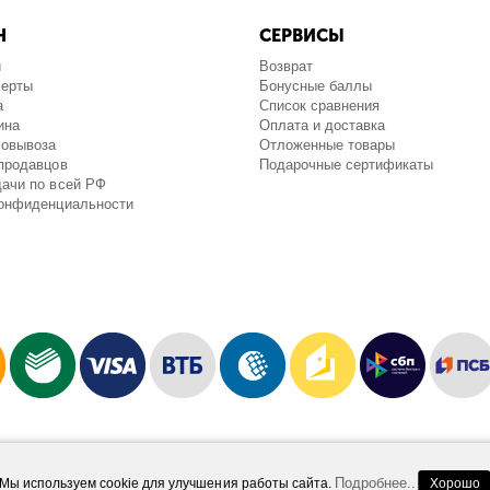
Н
СЕРВИСЫ
и
Возврат
ферты
Бонусные баллы
а
Список сравнения
ина
Оплата и доставка
мовывоза
Отложенные товары
продавцов
Подарочные сертификаты
ачи по всей РФ
конфиденциальности
Работает на платформе
Шопидеал.Маркетплейс
Design and Development
Afsun
Подробнее..
Мы используем cookie для улучшения работы сайта.
Хорошо