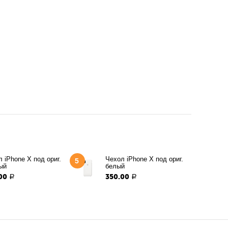
 iPhone X под ориг.
Чехол iPhone X под ориг.
5
ый
белый
00
350.00
Р
Р