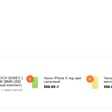
TCH SERIES 1
Чехол iPhone X под ориг.
Чехол
3
4
M 38MM (2ND
салатовый
желт
ный комплект)
350.00
350.
Р
 с нами насчёт