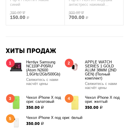
синий
антистресс нажимай
резиновые шарики,
390.00
900.00
Р
восьмиугольник 30cm
Р
150.00
700.00
Р
Р
ХИТЫ ПРОДАЖ
Нетбук Samsung
APPLE WATCH
1
2
NC110P-P05RU
SERIES 1 GOLD
(Atom N2600
ALUM 38MM (2ND
1,6GHz/2Gb/500Gb)
GEN) (Полный
комплект)
Свяжитесь с нами
насчёт цены
Свяжитесь с нами
насчёт цены
Чехол iPhone X под
Чехол iPhone X под
3
4
ориг. салатовый
ориг. желтый
350.00
350.00
Р
Р
Чехол iPhone X под ориг. белый
5
350.00
Р