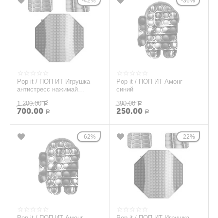
42%
36%
Pop it / ПОП ИТ Игрушка
Pop it / ПОП ИТ Амонг
антистресс нажимай
синий
резиновые шарики,
1 200.00
390.00
восьмиугольник 30cm
Р
Р
700.00
250.00
Р
Р
62%
22%
Pop it / ПОП ИТ Амонг
Pop it / ПОП ИТ Игрушка