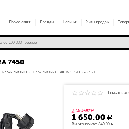
Промо-акции
Бренды
Новинки
Хиты продаж
Товар
2A 7450
/
Блоки питания
/
Блок питания Dell 19.5V 4.62A 7450
Написать от
2 490.00
Р
1 650.00
Р
Вы экономите:
840.00
Р