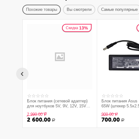
Похожие товары
Вы смотрели
Самые популярные
13%
Скидка
Блок питания (сетевой адаптер)
Блок питания Asus 
для ноутбуков 5V, 9V, 12V, 15V
65W (штекер 5.5x2.
3A, 20V 3.25A (Type-C) 65W
2 990.00
900.00
Р
Р
2 600.00
700.00
Р
Р