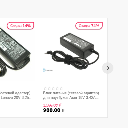
14%
74%
Скидка
Скидка
(сетевой адаптер)
Блок питания (сетевой адаптер)
Блок пит
 Lenovo 20V 3.25A
для ноутбуков Acer 19V 3.42A
 (прямоугольный)
3.0x1.1mm HC
3 500.00
Р
900.00
600.0
Р
Р