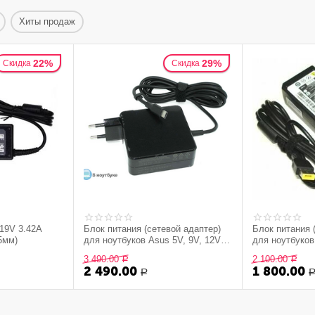
Хиты продаж
22%
29%
Скидка
Скидка
19V 3.42A
Блок питания (сетевой адаптер)
Блок питания 
5мм)
для ноутбуков Asus 5V, 9V, 12V,
для ноутбуков
15V 3A, 20V 3.25A (Type-C) 65W
65W Rectangle
3 490.00
2 100.00
Р
Р
OEM
2 490.00
1 800.00
Р