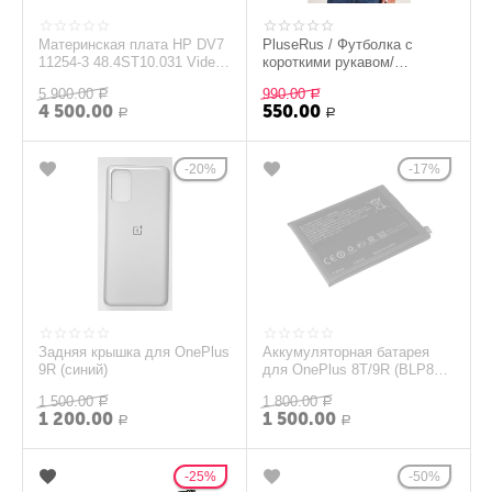
Материнская плата HP DV7
PluseRus / Футболка с
11254-3 48.4ST10.031 Video
короткими рукавом/
GeForce GT630M (N13P-GL-
однотонный/хлопок,черный
5 900.00
990.00
A1) 1Gb
Р
(54)
Р
4 500.00
550.00
Р
Р
20%
17%
Задняя крышка для OnePlus
Аккумуляторная батарея
9R (синий)
для OnePlus 8T/9R (BLP801)
3.87V 4500mAh Li-Pol
1 500.00
1 800.00
Р
Р
1 200.00
1 500.00
Р
Р
25%
50%