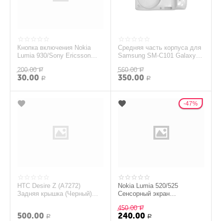
Кнопка включения Nokia
Средняя часть корпуса для
Lumia 930/Sony Ericsson
Samsung SM-C101 Galaxy
k500i/k700i/w80
S4 zoom (снятый оригинал )
200.00
560.00
Р
- Белый
Р
30.00
350.00
Р
Р
47%
HTC Desire Z (A7272)
Nokia Lumia 520/525
Задняя крышка (Черный)
Сенсорный экран
(org.)
(touchscreen\тачскрин)
450.00
(Черный) - AAA (org.)
Р
500.00
240.00
Р
Р