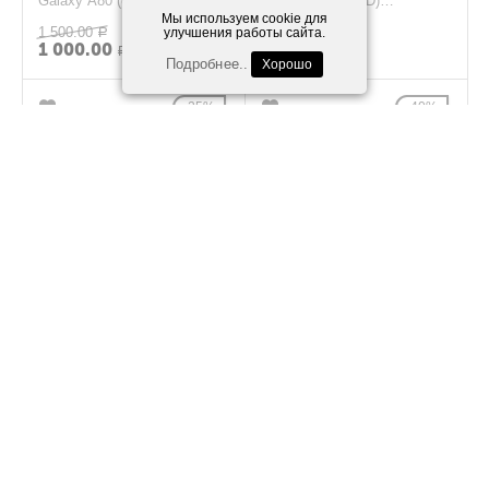
Galaxy A80 (снятый
(2GB/320GB HDD)
оригинал)
Оранжевый
Мы используем cookie для
1 500.00
5 990.00
улучшения работы сайта.
Р
Р
1 000.00
4 500.00
Р
Р
Подробнее..
Хорошо
25%
40%
Материнкская плата iPhone
Tecno Camon 12 Air
8 (на id) (снятый оригинал)
полифонический динамик
(снятый оригинал)
2 000.00
250.00
Р
Р
1 500.00
150.00
Р
Р
60%
26%