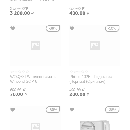
Watch series 5 40mm / SE
2022 40mm, оригинал, б/у,
3 500.00
600.00
уценка
Р
Р
3 200.00
400.00
Р
Р
88%
50%
W25Q64FW флеш память
Philips 192EL Подставка
Winbond SOP-8
(Черный) (Оригинал)
600.00
400.00
Р
Р
70.00
200.00
Р
Р
85%
38%