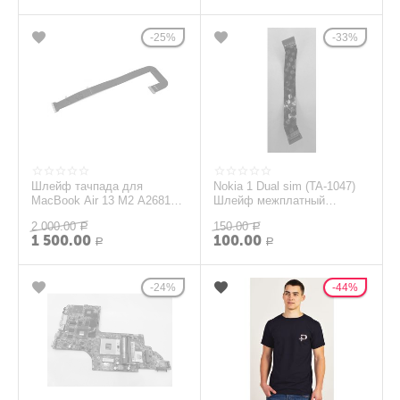
25%
33%
Шлейф тачпада для
Nokia 1 Dual sim (TA-1047)
MacBook Air 13 M2 A2681
Шлейф межплатный
(Mid 2022)
(Оригинал)
2 000.00
150.00
Р
Р
1 500.00
100.00
Р
Р
24%
44%