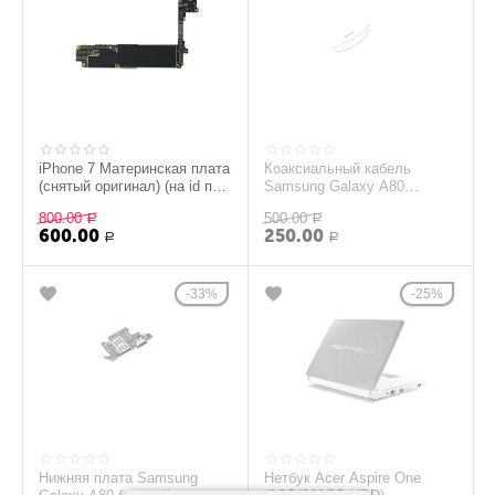
iPhone 7 Материнская плата
Коаксиальный кабель
(снятый оригинал) (на id под
Samsung Galaxy A80
восстановление)
(снятый оригинал)
800.00
500.00
Р
Р
600.00
250.00
Р
Р
33%
25%
Нижняя плата Samsung
Нетбук Acer Aspire One