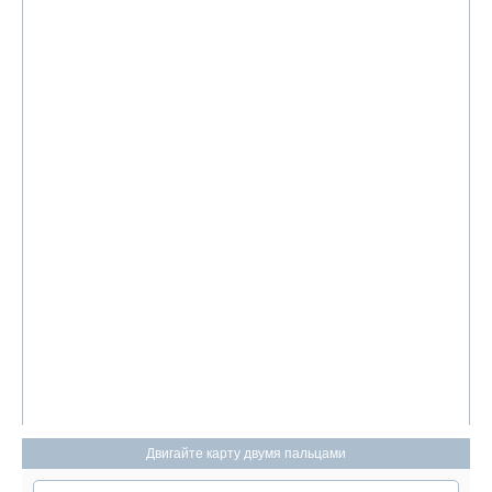
Вернуться к началу
Двигайте карту двумя пальцами