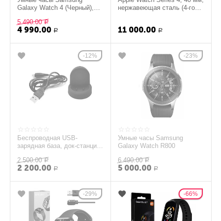
Galaxy Watch 4 (Черный),
нержавеющая сталь (4-го
(Б/У)
поколения), золотой
5 490.00
Р
(уценка)
4 990.00
11 000.00
Р
Р
12%
23%
Беспроводная USB-
Умные часы Samsung
зарядная база, док-станция,
Galaxy Watch R800
зарядное устройство для
2 500.00
6 490.00
Gear S2 SM-R800 ...
Р
Р
2 200.00
5 000.00
Р
Р
29%
66%