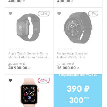
400.00
400.00
Р
Р
13%
9%
Apple Watch Series 9 45mm
Смарт часы Samsung
Midnight Aluminum Case with
Galaxy Watch 5 Pro
Sport Band
46 900.00
17 500.00
Р
Р
40 900.00
16 000.00
Р
Р
20%