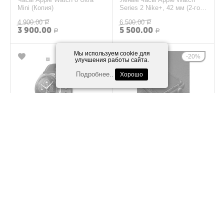
Mini (Копия)
Series 2 Nike+, 42 мм (2-го
поколения) черный Б. У
4 900.00
6 500.00
Р
Р
3 900.00
5 500.00
Р
Р
Мы используем cookie для
24%
20%
улучшения работы сайта.
Подробнее..
Хорошо
Умные часы Samsung
Смарт-Часы Apple Watch
Galaxy Watch3 45 мм Wi-Fi
3/42мм Nike Series (Под
NFC
восстановление)
8 500.00
2 500.00
Р
Р
6 500.00
2 000.00
Р
Р
10%
29%