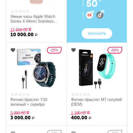
Умные часы Apple Watch
Series 4 44mm Stainless
Steel золото (б/у) уценка
12 500.00
Р
10 000.00
Р
25%
66%
Фитнес-браслет Y10
Фитнес-браслет M7 голубой
зеленый + серебро
(OEM)
3 990.00
1 190.00
Р
Р
3 000.00
400.00
Р
Р