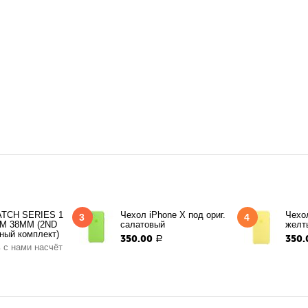
TCH SERIES 1
Чехол iPhone X под ориг.
Чехол
3
4
M 38MM (2ND
салатовый
желт
ный комплект)
350.00
350.
Р
 с нами насчёт