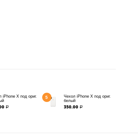
 iPhone X под ориг.
Чехол iPhone X под ориг.
5
ый
белый
00
350.00
Р
Р