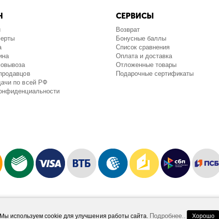
Н
СЕРВИСЫ
и
Возврат
ферты
Бонусные баллы
а
Список сравнения
ина
Оплата и доставка
мовывоза
Отложенные товары
продавцов
Подарочные сертификаты
ачи по всей РФ
конфиденциальности
Работает на платформе
Шопидеал.Маркетплейс
Design and Development
Afsun
Подробнее..
Мы используем cookie для улучшения работы сайта.
Хорошо