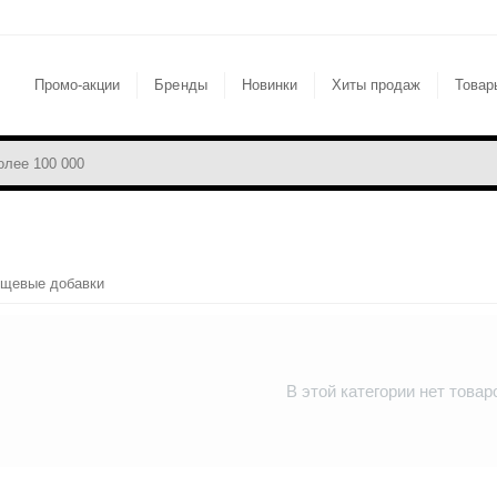
Промо-акции
Бренды
Новинки
Хиты продаж
Товар
щевые добавки
В этой категории нет товар