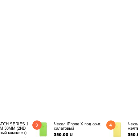
TCH SERIES 1
Чехол iPhone X под ориг.
Чехол
3
4
M 38MM (2ND
салатовый
желт
ный комплект)
350.00
350.
Р