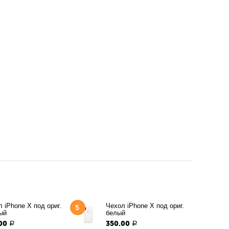
 iPhone X под ориг.
Чехол iPhone X под ориг.
5
ый
белый
00
350.00
Р
Р