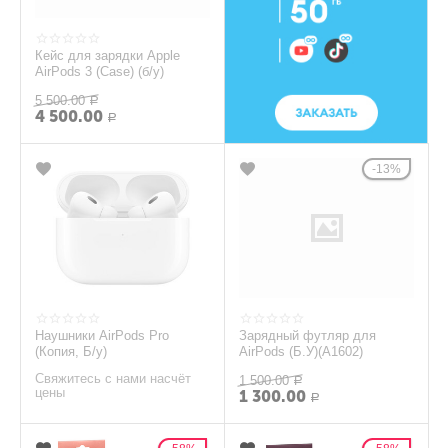
Кейс для зарядки Apple
AirPods 3 (Case) (б/у)
5 500.00
Р
4 500.00
Р
13%
Наушники AirPods Pro
Зарядный футляр для
(Копия, Б/у)
AirPods (Б.У)(A1602)
Свяжитесь с нами насчёт
1 500.00
Р
цены
1 300.00
Р