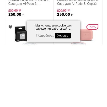
Case для AirPods 3,
Case для AirPods 3, Серый
Красный
600.00
600.00
Р
Р
250.00
250.00
Р
Р
Мы используем cookie для
58%
58%
улучшения работы сайта.
Подробнее..
Хорошо
Силиконовый чехол Silicone
Силиконовый чехол Silicone
Case для AirPods 3, Белый
Case для AirPods 3,
Розовый
600.00
600.00
Р
Р
250.00
250.00
Р
Р
58%
58%