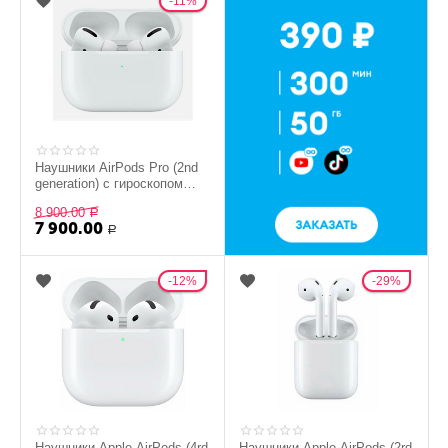
11%
Наушники AirPods Pro (2nd
generation) с гироскопом
(OEM) (Type-C)
8 900.00
Р
7 900.00
Р
12%
29%
Наушники Apple AirPods (4rd
Наушники Apple AirPods (2rd