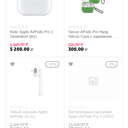
Кейс Apple AirPods Pro 2
Чехол APods Pro Hang
Generation (б/у)
Silicon Сase с карабином HF
green
6 990.00
650.00
Р
Р
5 200.00
300.00
Р
Р
10%
5%
Левый наушник Apple
Беспроводные наушники
AirPods 1st (L)
Apple AirPods Pro 2 (2022)
3 500.00
18 500.00
Р
Р