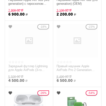
generation) с гироскопом
generation) (OEM)
(OEM)
7 800.00
3 100.00
Р
Р
6 900.00
2 200.00
Р
Р
18%
23%
Зарядный футляр Lightning
Правый наушник Apple
для Apple AirPods (3-го
AirPods Pro 2 Generation
поколения, 2021) б.у
(A2698) (R)
5 500.00
8 490.00
Р
Р
4 500.00
6 500.00
Р
Р
26%
54%