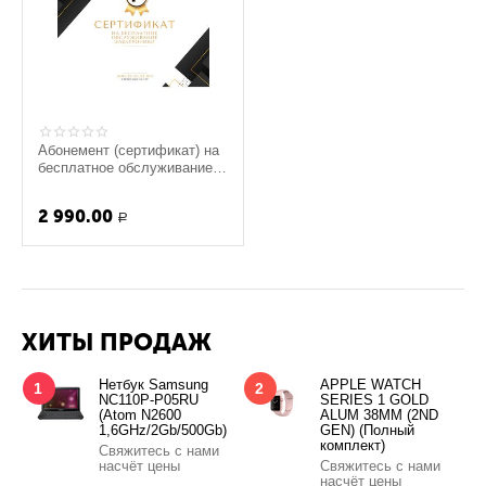
Абонемент (сертификат) на
бесплатное обслуживание
гаджетов (для физ. лиц.)
2 990.00
Р
ХИТЫ ПРОДАЖ
Нетбук Samsung
APPLE WATCH
1
2
NC110P-P05RU
SERIES 1 GOLD
(Atom N2600
ALUM 38MM (2ND
1,6GHz/2Gb/500Gb)
GEN) (Полный
комплект)
Свяжитесь с нами
насчёт цены
Свяжитесь с нами
насчёт цены