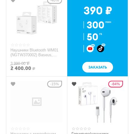
40%
Наушники Bluetooth WM01
(NGTW370002) Baseus,
белые
3 990.00
Р
2 400.00
Р
15%
84%
Наушники с микрофоном
Гарнитура/наушники