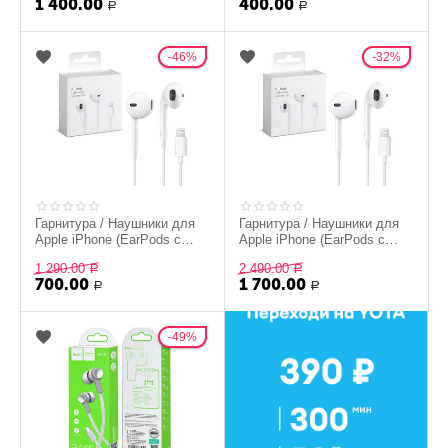
1 400.00
400.00
Р
Р
46%
32%
Гарнитура / Наушники для
Гарнитура / Наушники для
Apple iPhone (EarPods с
Apple iPhone (EarPods с
Lightning Разъемом) (A)
Lightning Разъемом) (AA)
1 290.00
2 490.00
Р
Р
700.00
1 700.00
Р
Р
49%