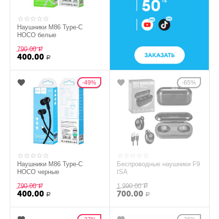
Наушники M86 Type-C
HOCO белые
790.00
Р
400.00
Р
49%
65%
Наушники M86 Type-C
Беспроводные наушники F9
HOCO черные
ISA
790.00
1 990.00
Р
Р
400.00
700.00
Р
Р