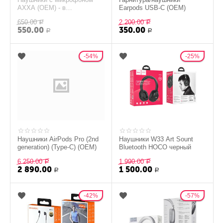
AXXA (OEM) - в
Earpods USB-C (OEM)
ассортименте
650.00
2 200.00
Р
Р
550.00
350.00
Р
Р
54%
25%
Наушники AirPods Pro (2nd
Наушники W33 Art Sount
generation) (Type-C) (OEM)
Bluetooth HOCO черный
6 250.00
1 990.00
Р
Р
2 890.00
1 500.00
Р
Р
42%
57%