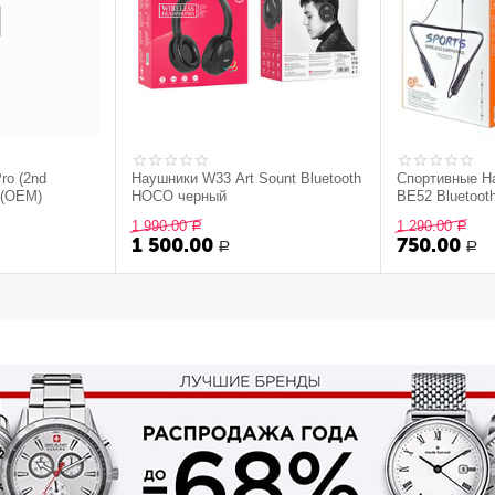
ro (2nd
Наушники W33 Art Sount Bluetooth
Спортивные Н
) (OEM)
HOCO черный
BE52 Bluetoot
1 990.00
1 290.00
Р
Р
1 500.00
750.00
Р
Р