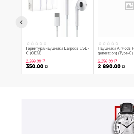
Гарнитура/наушники Earpods USB-
Наушники AirPods P
C (OEM)
generation) (Type-C
2 200.00
6 250.00
Р
Р
350.00
2 890.00
Р
Р