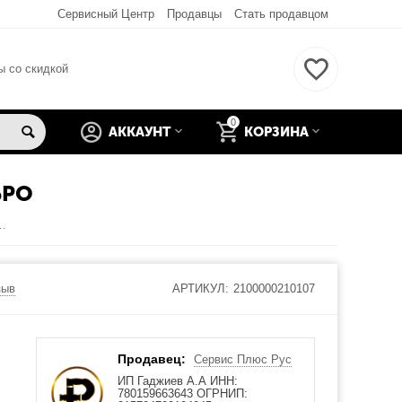
Сервисный Центр
Продавцы
Стать продавцом
ы со скидкой
0
АККАУНТ
КОРЗИНА
БРО
et Long Usage Time HOCO серебро
зыв
АРТИКУЛ:
2100000210107
Продавец:
Сервис Плюс Рус
ИП Гаджиев А.А ИНН:
780159663643 ОГРНИП: