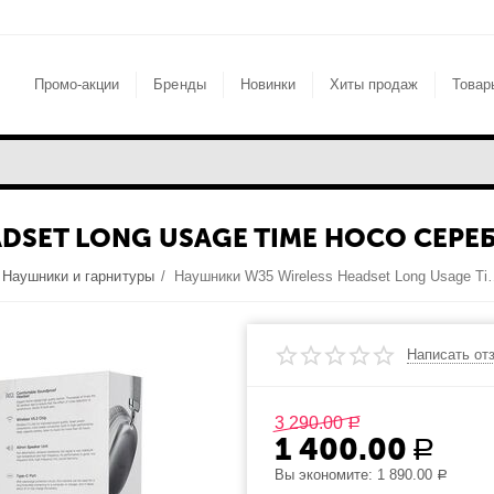
Промо-акции
Бренды
Новинки
Хиты продаж
Товар
DSET LONG USAGE TIME HOCO СЕРЕ
Наушники и гарнитуры
/
Наушники W35 Wireless Heads
Написать от
3 290.00
Р
1 400.00
Р
Вы экономите:
1 890.00
Р