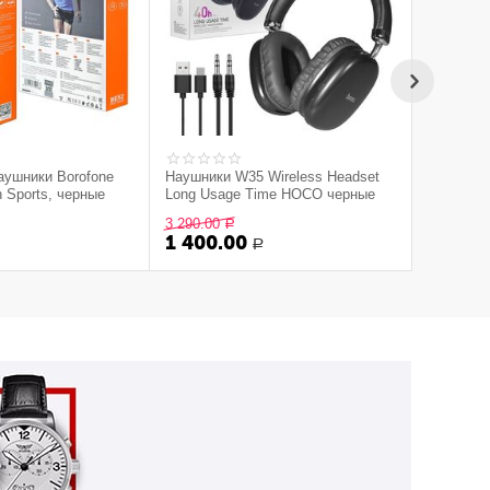
аушники Borofone
Наушники W35 Wireless Headset
h Sports, черные
Long Usage Time HOCO черные
3 290.00
Р
1 400.00
Р