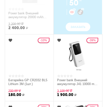
Power bank Внешний
аккумулятор 20000 mAh
15W BipowDigital Display
3 200.00
Baseus белый PPDML-J02
Р
2 400.00
Р
10%
39%
Батарейка GP CR2032 BL5
Power bank Внешний
Lithium 3М (1шт.)
аккумулятор J41 10000 mah
HOCO белый
200.00
3 100.00
Р
Р
180.00
1 900.00
Р
Р