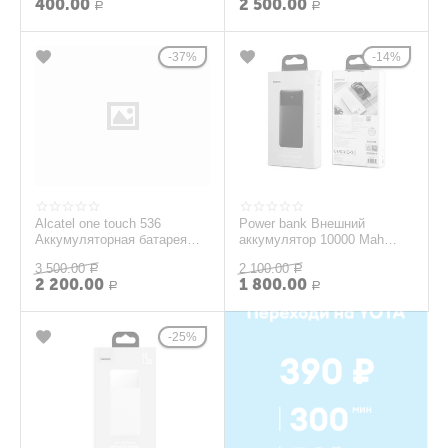
400.00
2 500.00
Р
Р
37%
14%
Alcatel one touch 536
Power bank Внешний
Аккумуляторная батарея
аккумулятор 10000 Mah
(OEM)
15W Bipow Digital Display
3 500.00
2 100.00
Р
Baseus черный PPDM...
Р
2 200.00
1 800.00
Р
Р
25%