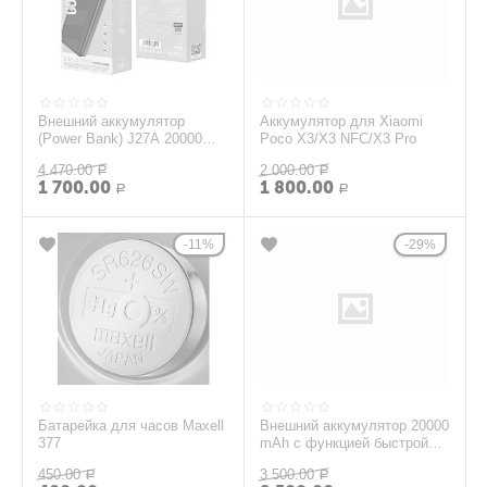
Внешний аккумулятор
Аккумулятор для Xiaomi
(Power Bank) J27A 20000
Poco X3/X3 NFC/X3 Pro
mAh Borofone черный
4 470.00
2 000.00
Р
Р
1 700.00
1 800.00
Р
Р
11%
29%
Батарейка для часов Maxell
Внешний аккумулятор 20000
377
mAh с функцией быстрой
зарядки - черный
450.00
3 500.00
Р
Р