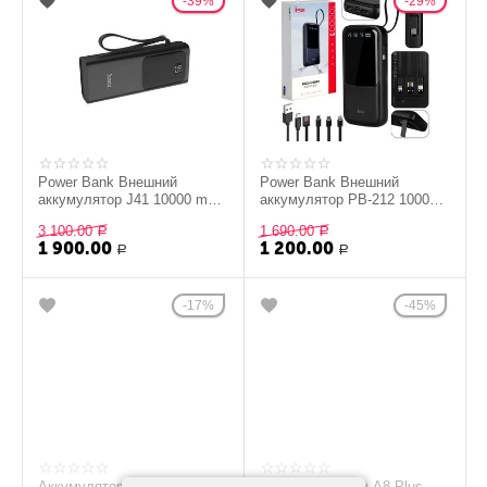
39%
29%
Power Bank Внешний
Power Bank Внешний
аккумулятор J41 10000 mah
аккумулятор PB-212 10000
HOCO черный
mAh черный
3 100.00
1 690.00
Р
Р
1 900.00
1 200.00
Р
Р
17%
45%
Аккумуляторы Mirex AAА
Samsung Galaxy A8 Plus