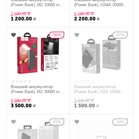
(Power Bank) J82 10000 mAh
(Power Bank) J104A 20000
HOCO черный
mah HOCO серый
2 590.00
5 190.00
Р
Р
1 200.00
2 200.00
Р
Р
50%
57%
Внешний аккумулятор
Внешний аккумулятор
(Power Bank) J62 30000 mah
(Power Bank) J102 10000
HOCO черный
mAh 20W HOCO черный
6 990.00
3 470.00
Р
Р
3 500.00
1 500.00
Р
Р
62%
10%