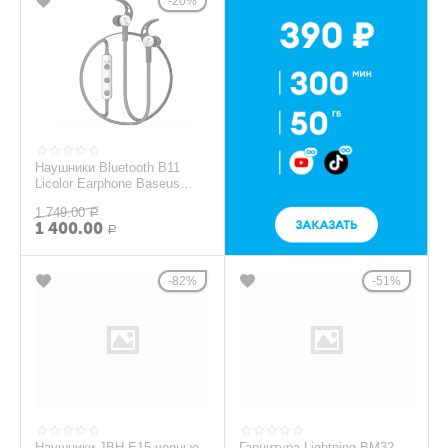
20%
Наушники Bluetooth B11
Licolor Earphone Baseus
черные
1 749.00
Р
1 400.00
Р
82%
51%
Наушники JBH E15 черные
Гарнитура Lightning BM32