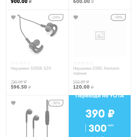
900.00
600.00
Р
Р
24%
78%
Наушники SD506 SZX
Наушники D38S Aiersenn
черные
790.00
550.00
Р
Р
596.50
120.00
Р
Р
38%