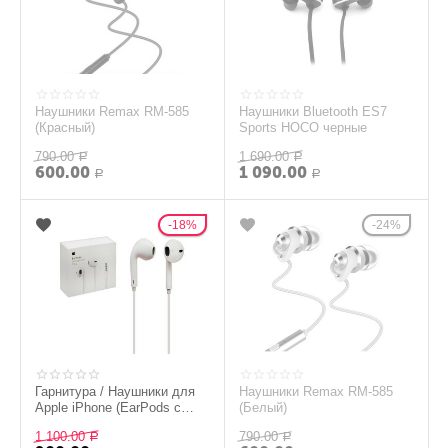
Наушники Remax RM-585
Наушники Bluetooth ES7
(Красный)
Sports HOCO черные
790.00
1 690.00
Р
Р
600.00
1 090.00
Р
Р
18%
24%
Гарнитура / Наушники для
Наушники Remax RM-585
Apple iPhone (EarPods с
(Белый)
разъёмом 3,5мм) HongKong
1 100.00
790.00
Р
Р