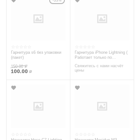
33%
Гарнитура s6 без упаковки
Гарнитура iPhone Lightning (
(пакет)
Работает только по
Bluetooth)
Свяжитесь с нами насчёт
150.00
Р
цены
100.00
Р
Наушники Hoco C7 Lighting
Наушники Mosidun M3