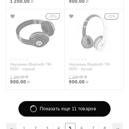
1 200.00
900.00
Р
Р
25%
25%
Наушники Bluetooth TM-
Наушники Bluetooth TM-
003S - черный
003S - белый
1 200.00
1 200.00
Р
Р
900.00
900.00
Р
Р
Показать еще 11 товаров
1
2
3
4
5
6
7
8