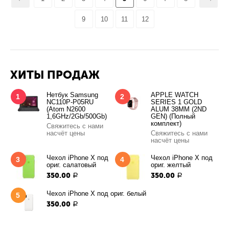
9
10
11
12
ХИТЫ ПРОДАЖ
Нетбук Samsung
APPLE WATCH
1
2
NC110P-P05RU
SERIES 1 GOLD
(Atom N2600
ALUM 38MM (2ND
1,6GHz/2Gb/500Gb)
GEN) (Полный
комплект)
Свяжитесь с нами
насчёт цены
Свяжитесь с нами
насчёт цены
Чехол iPhone X под
Чехол iPhone X под
3
4
ориг. салатовый
ориг. желтый
350.00
350.00
Р
Р
Чехол iPhone X под ориг. белый
5
350.00
Р