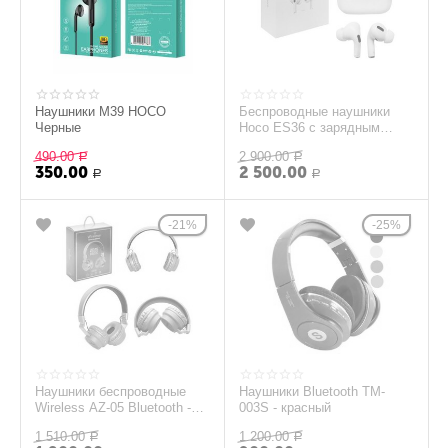
Наушники M39 HOCO
Беспроводные наушники
Черные
Hoco ES36 с зарядным
кейсом (б/у)
490.00
2 900.00
Р
Р
350.00
2 500.00
Р
Р
21%
25%
Наушники беспроводные
Наушники Bluetooth TM-
Wireless AZ-05 Bluetooth -
003S - красный
Золотой
1 510.00
1 200.00
Р
Р