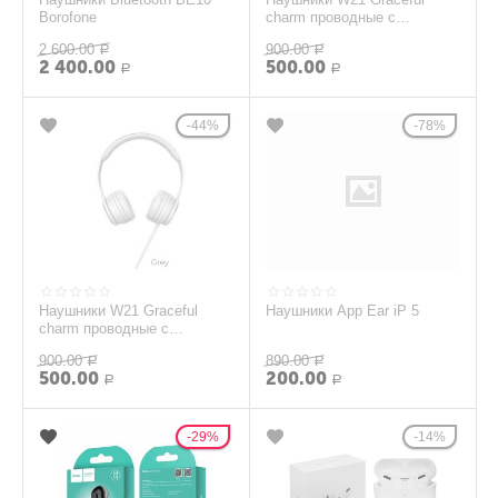
Borofone
charm проводные с
микрофоном Фиолетовый
2 600.00
900.00
Р
Р
2 400.00
500.00
Р
Р
44%
78%
Наушники W21 Graceful
Наушники App Ear iP 5
charm проводные с
микрофоном серый
900.00
890.00
Р
Р
500.00
200.00
Р
Р
29%
14%