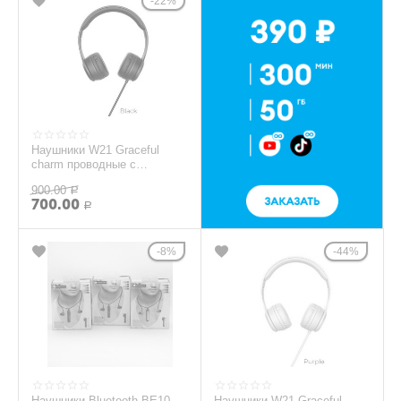
22%
Наушники W21 Graceful
charm проводные с
микрофоном черные
900.00
Р
700.00
Р
8%
44%
Наушники Bluetooth BE10
Наушники W21 Graceful