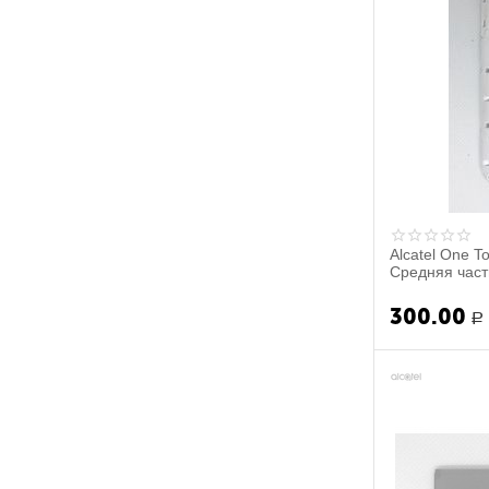
Alcatel One T
Средняя часть
300.00
Р