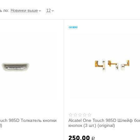
ь по:
Новинки выше
12
ouch 985D Толкатель кнопки
Alcatel One Touch 985D Шлейф бо
l)
кнопок (3 шт.) (original)
250.00
Р