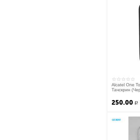
Alcatel One T
Тачскрин (Чер
250.00
Р