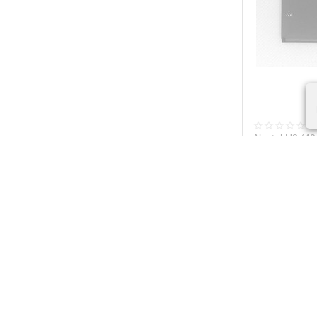
Alcatel U3 (4
600.00
Р