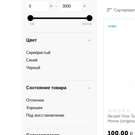
–
Р
Р
Сортироват
0
3000
Р
Р
Цвет
Серебристый
Синий
Черный
Состояние товара
Отличное
Хорошее
Под восстановление
Alcatel One T
Home (origina
100.00
Р