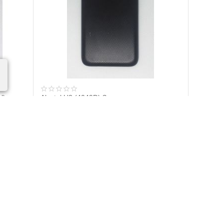
l)
Alcatel U3 (4049D) Задняя крышка
(Черный) (original)
350.00
Р