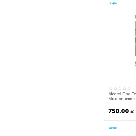
Alcatel One T
Материнская п
750.00
Р