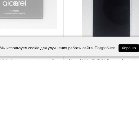
Подробнее..
Мы используем cookie для улучшения работы сайта.
Хорошо
049D) Аккумулятор (original)
Alcatel U3 (4049D) Дисплей (origina
700.00
Р