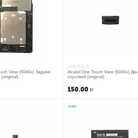
ouch View (5040x) Задняя
Alcatel One Touch View (5040x) Ди
(original)
слуховой (original)
150.00
Р