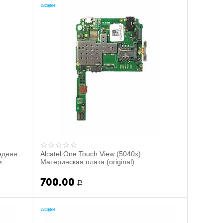
редняя
Alcatel One Touch View (5040x)
м
Материнская плата (original)
700.00
Р