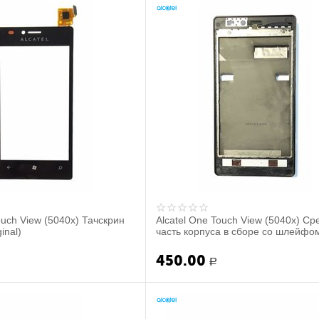
ouch View (5040x) Тачскрин
Alcatel One Touch View (5040x) С
inal)
часть корпуса в сборе со шлейфо
подсветки фун...
450.00
Р