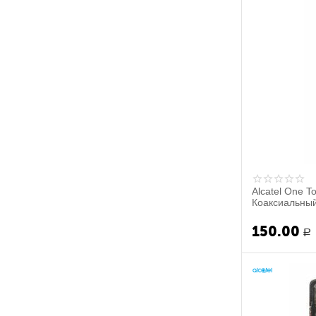
Alcatel One T
Коаксиальный 
150.00
Р