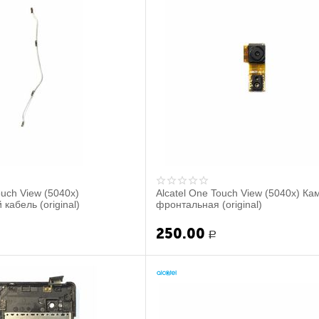
ouch View (5040x)
Alcatel One Touch View (5040x) Ка
кабель (original)
фронтальная (original)
250.00
Р