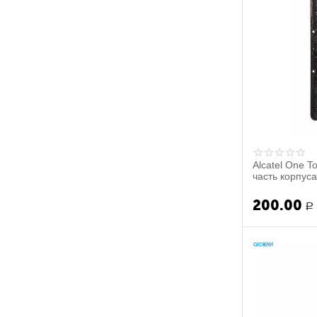
Alcatel One T
часть корпуса 
200.00
Р