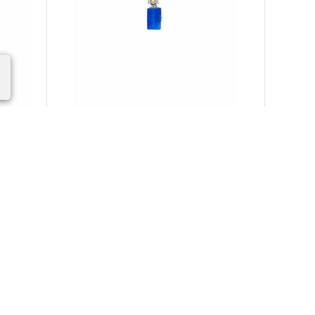
ор
Alcatel One Touch 985D Вибромотор
(original)
200.00
Р