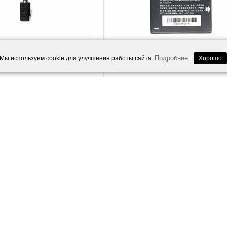
Подробнее..
Мы используем cookie для улучшения работы сайта.
Хорошо
ouch View (5040x)
Alcatel One Touch 985D Аккумулят
riginal)
(original)
500.00
Р