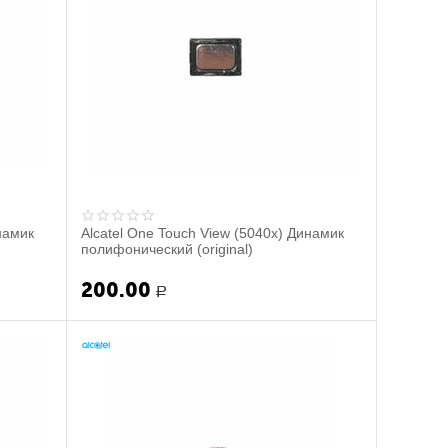
намик
Alcatel One Touch View (5040x) Динамик
полифонический (original)
200.00
Р