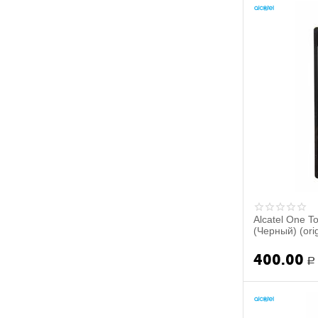
Alcatel One T
(Черный) (orig
400.00
Р