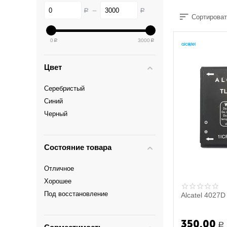
–
Р
Р
Сортироват
0
3000
Р
Р
Цвет
Серебристый
Синий
Черный
Состояние товара
Отличное
Хорошее
Под восстановление
Alcatel 4027D 
350.00
Р