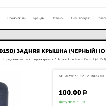
Промо-акции
Бренды
Новинки
Хиты продаж
Товар
4015D) ЗАДНЯЯ КРЫШКА (ЧЕРНЫЙ) (O
/
Корпусные части
/
Задняя крышка
/
АРТИКУЛ:
S1022022018133800
100.00
Р
Доступность:
1 шт.