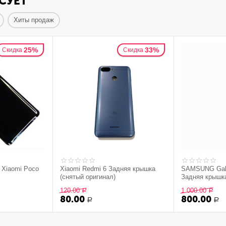
СУЕТ
Хиты продаж
25%
33%
Скидка
Скидка
 Xiaomi Poco
Xiaomi Redmi 6 Задняя крышка
SAMSUNG Gala
(снятый оригинал)
Задняя крышка
боковыми кноп
120.00
1 000.00
Р
Р
оригинал) - ч
80.00
800.00
Р
Р