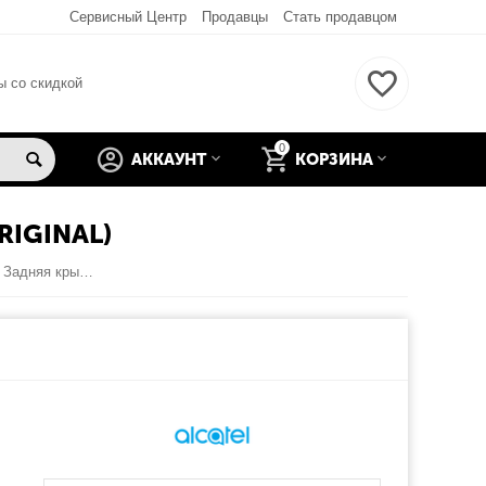
Сервисный Центр
Продавцы
Стать продавцом
ы со скидкой
0
АККАУНТ
КОРЗИНА
RIGINAL)
Alcatel One Touch Pop C1 (4015D) Задняя крышка (Черный) (original)