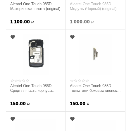
Alcatel One Touch 985D
Alcatel One Touch 985D
Материнская плата (original)
Модуль (Черный) (original)
1 100.00
1 000.00
Р
Р
Alcatel One Touch 985D
Alcatel One Touch 985D
Средняя часть корпуса
Толкатели боковых кнопок
(Черный) (original)
(original)
150.00
150.00
Р
Р