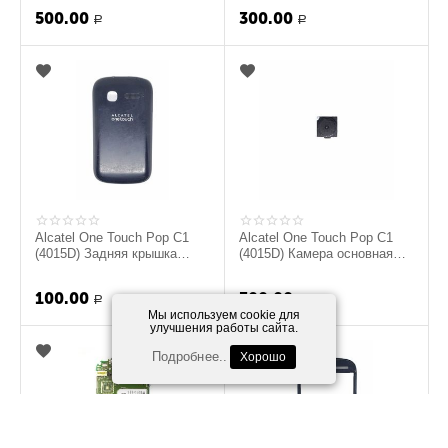
500.00
300.00
Р
Р
Alcatel One Touch Pop C1
Alcatel One Touch Pop C1
(4015D) Задняя крышка
(4015D) Камера основная
(Черный) (original)
(original)
100.00
300.00
Р
Р
Мы используем cookie для
улучшения работы сайта.
Подробнее..
Хорошо