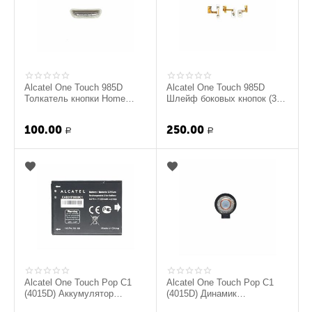
Alcatel One Touch 985D
Alcatel One Touch 985D
Толкатель кнопки Home
Шлейф боковых кнопок (3
(original)
шт.) (original)
100.00
250.00
Р
Р
Alcatel One Touch Pop C1
Alcatel One Touch Pop C1
(4015D) Аккумулятор
(4015D) Динамик
(original)
полифонический (original)