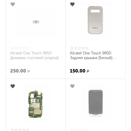
Alcatel One Touch 985D
Alcatel One Touch 985D
Динамик слуховой (original)
Задняя крышка (Белый)
(original)
250.00
150.00
Р
Р