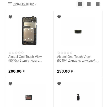
Новинки выше
Alcatel One Touch View
Alcatel One Touch View
(5040x) Задняя часть
(5040x) Динамик слуховой
корпуса (original)
(original)
200.00
150.00
Р
Р