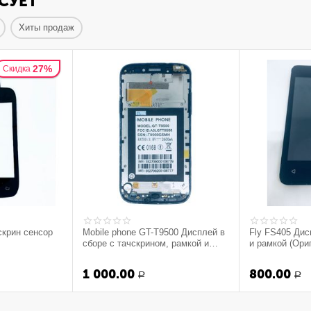
СУЕТ
Хиты продаж
27%
Скидка
скрин сенсор
Mobile phone GT-T9500 Дисплей в
Fly FS405 Дис
сборе с тачскрином, рамкой и
и рамкой (Ори
толкатель кнопки home (Replica) -
черный
1 000.00
800.00
Р
Р