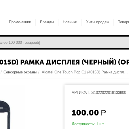
Промо-акции
Бренды
Новинки
Хиты продаж
Товар
4015D) РАМКА ДИСПЛЕЯ (ЧЕРНЫЙ) (OR
/
Сенсорные экраны
/
Alcatel One Touch Pop C1 (4015D) Рамка дисплея (Черный) (original)
АРТИКУЛ:
S1022022018133900
100.00
Р
Доступность:
1 шт.