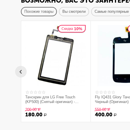
ВОЗМОЖНО, ВАС ЭТО ЗАИНТЕРЕ
Похожие товары
Вы смотрели
Самые популярные
10%
Скидка
Тачскрин для LG Free Touch
Fly IQ431 Glory Тач
(KP500) (Снятый оригинал) -
Черный (Оригинал)
чёрный
200.00
550.00
Р
Р
180.00
400.00
Р
Р