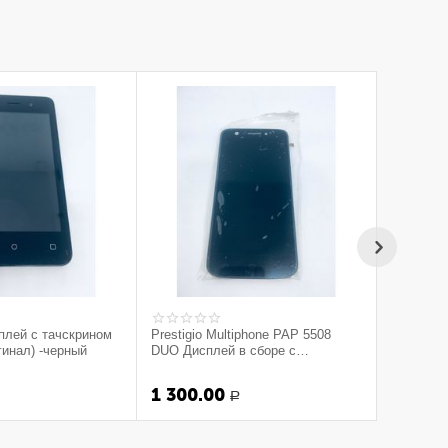
плей с тачскрином
Prestigio Multiphone PAP 5508
гинал) -черный
DUO Дисплей в сборе с
тачскрином (Оригинал) -Черный
1 300.00
Р