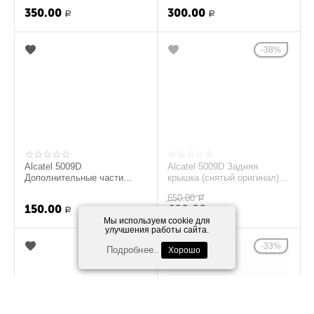
350.00
300.00
Р
Р
38%
Alcatel 5009D
Alcatel 5009D Задняя
Дополнительные части
крышка (снятый оригинал) -
корпуса (Черный) (original)
синий
650.00
Р
150.00
400.00
Р
Р
Мы используем cookie для
улучшения работы сайта.
33%
Подробнее..
Хорошо