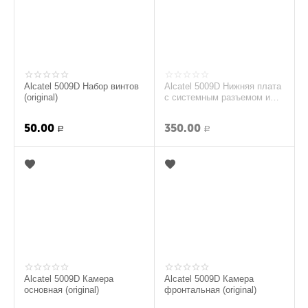
Alcatel 5009D Набор винтов
Alcatel 5009D Нижняя плата
(original)
с системным разъемом и
микрофоном (original)
50.00
350.00
Р
Р
Alcatel 5009D Камера
Alcatel 5009D Камера
основная (original)
фронтальная (original)