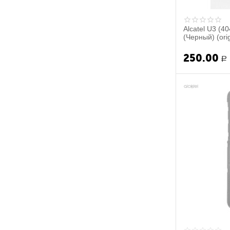
Alcatel U3 (
(Черный) (orig
250.00
Р