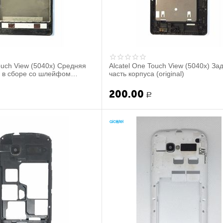
ouch View (5040x) Средняя
Alcatel One Touch View (5040x) За
а в сборе со шлейфом
часть корпуса (original)
...
200.00
Р