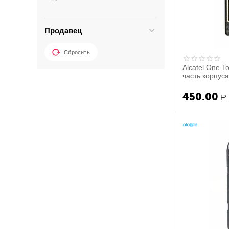
Nokia
Orro
Продавец
Philips
Prestigio
Сбросить
Samsung
Alcatel One T
Sony
часть корпус
подсветки фун
THL
450.00
Р
Turbo
Ulefone
Vertex
Xiaomi
ZTE
МТС
Caterpillar