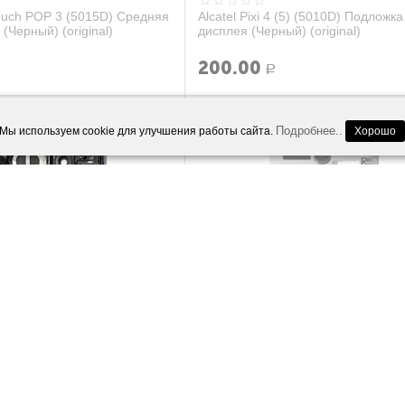
Touch POP 3 (5015D) Средняя
Alcatel Pixi 4 (5) (5010D) Подложка
 (Черный) (original)
дисплея (Черный) (original)
200.00
Р
Подробнее..
Мы используем cookie для улучшения работы сайта.
Хорошо
uch Pixi 2 (4014D) Средняя
Alcatel POP D5 (5038D) Средняя ч
 (Черный) (org.)
корпуса (Белый) (org.)