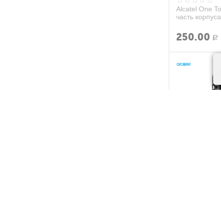
Alcatel One 
часть корпуса
250.00
Р
Alcatel OneTo
часть корпуса