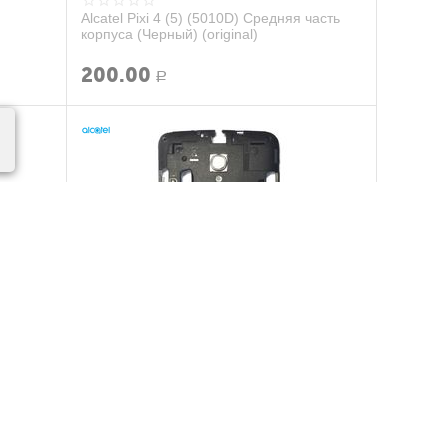
Alcatel Pixi 4 (5) (5010D) Средняя часть
корпуса (Черный) (original)
200.00
Р
асть
Alcatel OneTouch Pop 2 Premium (7044X)
Средняя часть корпуса (Черный) (org.)