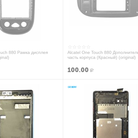
Touch 880 Рамка дисплея
Alcatel One Touch 880 Дополнител
inal)
часть корпуса (Красный) (original)
100.00
Р