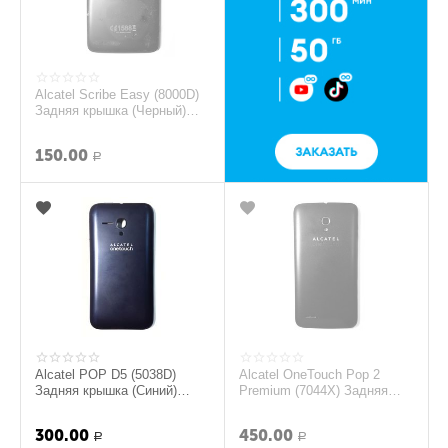
Alcatel Scribe Easy (8000D)
Задняя крышка (Черный)
(org.)
150.00
Р
Alcatel POP D5 (5038D)
Alcatel OneTouch Pop 2
Задняя крышка (Синий)
Premium (7044X) Задняя
(org.)
крышка (Черный) (org.)
300.00
450.00
Р
Р