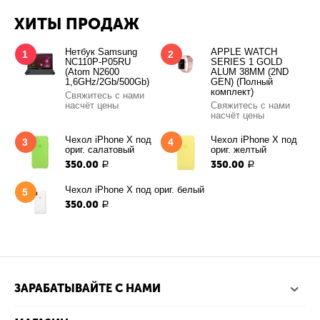
ХИТЫ ПРОДАЖ
Нетбук Samsung
APPLE WATCH
1
2
NC110P-P05RU
SERIES 1 GOLD
(Atom N2600
ALUM 38MM (2ND
1,6GHz/2Gb/500Gb)
GEN) (Полный
комплект)
Свяжитесь с нами
насчёт цены
Свяжитесь с нами
насчёт цены
Чехол iPhone X под
Чехол iPhone X под
3
4
ориг. салатовый
ориг. желтый
350.00
350.00
Р
Р
Чехол iPhone X под ориг. белый
5
350.00
Р
ЗАРАБАТЫВАЙТЕ С НАМИ