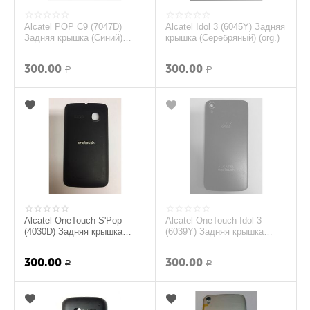
Alcatel POP C9 (7047D)
Alcatel Idol 3 (6045Y) Задняя
Задняя крышка (Синий)
крышка (Серебряный) (org.)
(Оригинал)
300.00
300.00
Р
Р
Alcatel OneTouch S'Pop
Alcatel OneTouch Idol 3
(4030D) Задняя крышка
(6039Y) Задняя крышка
(org.)
(Черный) (org.)
300.00
300.00
Р
Р