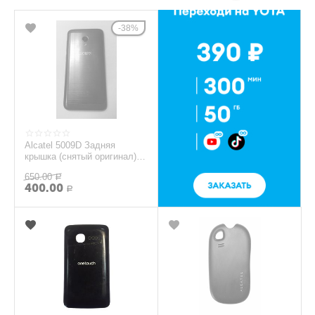
38%
Alcatel 5009D Задняя
крышка (снятый оригинал) -
синий
650.00
Р
400.00
Р