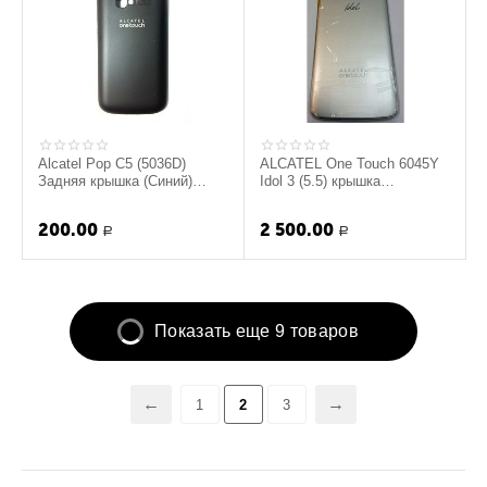
Alcatel Pop C5 (5036D)
ALCATEL One Touch 6045Y
Задняя крышка (Синий)
Idol 3 (5.5) крышка
(org.)
аккумулятора в сборе с
боковыми клавишами...
200.00
2 500.00
Р
Р
Показать еще 9 товаров
1
2
3