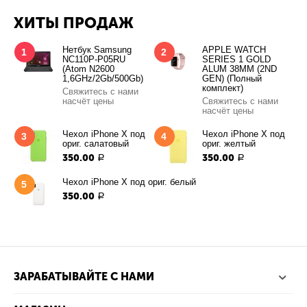
ХИТЫ ПРОДАЖ
Нетбук Samsung
APPLE WATCH
1
2
NC110P-P05RU
SERIES 1 GOLD
(Atom N2600
ALUM 38MM (2ND
1,6GHz/2Gb/500Gb)
GEN) (Полный
комплект)
Свяжитесь с нами
насчёт цены
Свяжитесь с нами
насчёт цены
Чехол iPhone X под
Чехол iPhone X под
3
4
ориг. салатовый
ориг. желтый
350.00
350.00
Р
Р
Чехол iPhone X под ориг. белый
5
350.00
Р
ЗАРАБАТЫВАЙТЕ С НАМИ